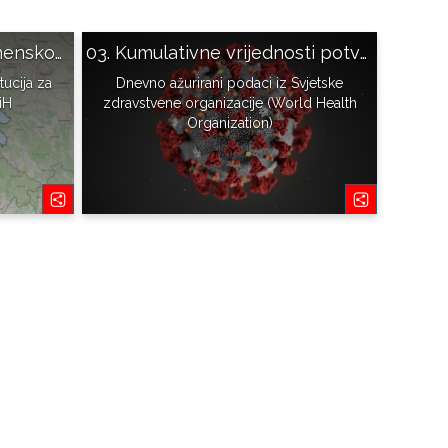
02. Trend prostorno-vremenskog širenja COVID-19 u BiH
03. Kumulativne vrijednosti potvrđenih slučajeva
tucija za
Dnevno ažurirani podaci iz Svjetske
BiH
zdravstvene organizacije (World Health
Organization)