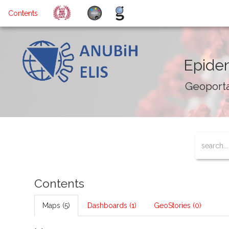
Contents
Epidem
Geoporta
Contents
Maps (5)
Dashboards (1)
GeoStories (0)