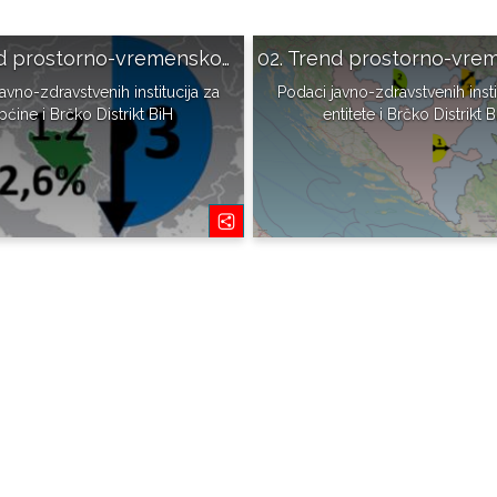
01. Trend prostorno-vremenskog širenja COVID-19 u BiH
avno-zdravstvenih institucija za
Podaci javno-zdravstvenih insti
pćine i Brčko Distrikt BiH
entitete i Brčko Distrikt 