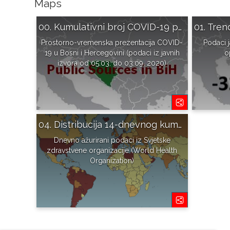
Maps
00. Kumulativni broj COVID-19 potvrđenih slučajeva u Bosni i Hercegovini
Prostorno-vremenska prezentacija COVID-
Podaci j
19 u Bosni i Hercegovini (podaci iz javnih
o
izvora od 05.03. do 03.09. 2020)
04. Distribucija 14-dnevnog kumulativnog broja potvrđenih slučajeva na 100.000 stanovnika
Dnevno ažurirani podaci iz Svjetske
zdravstvene organizacije (World Health
Organization)