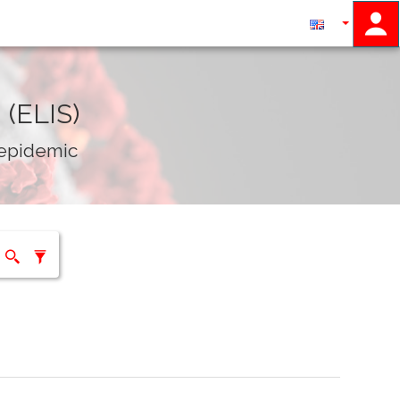
 (ELIS)
 epidemic