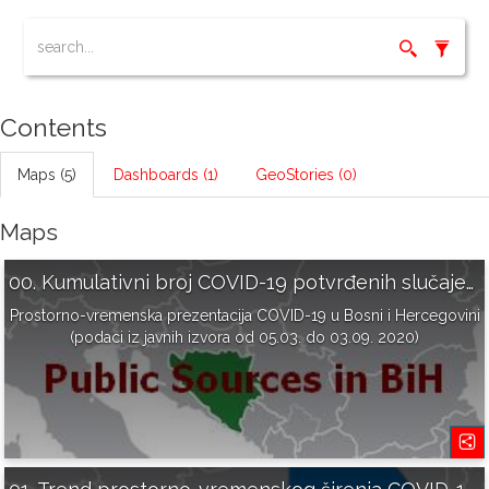
Contents
Maps (5)
Dashboards (1)
GeoStories (0)
Maps
00. Kumulativni broj COVID-19 potvrđenih slučajeva u Bosni i Hercegovini
Prostorno-vremenska prezentacija COVID-19 u Bosni i Hercegovini
(podaci iz javnih izvora od 05.03. do 03.09. 2020)