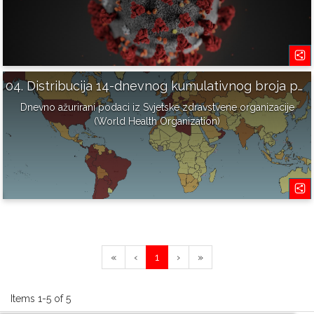
04. Distribucija 14-dnevnog kumulativnog broja potvrđenih slučajeva na 100.000 stanovnika
Dnevno ažurirani podaci iz Svjetske zdravstvene organizacije
(World Health Organization)
«
‹
1
›
»
Items 1-5 of 5